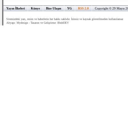
Yayın İlkeleri
Künye
Bize Ulaşın
YG
RSS 2.0
Copyright © 29 Mayıs 2
Sitemizdeki yazı, resim ve haberlerin her hakkı saklıdır. İzinsiz ve kaynak gösterilmeden kullanılamaz
Altyapı:
Mydesign
- Tasarım ve Geliştirme:
BhdrDEV