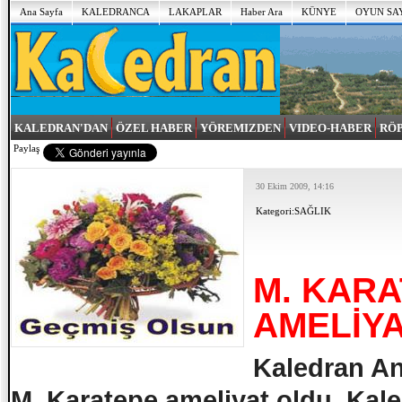
Ana Sayfa
KALEDRANCA
LAKAPLAR
Haber Ara
KÜNYE
OYUN SA
KALEDRAN'DAN
ÖZEL HABER
YÖREMIZDEN
VIDEO-HABER
RÖ
Paylaş
30 Ekim 2009, 14:16
Kategori:
SAĞLIK
M. KAR
AMELİY
Kaledran An
M. Karatepe ameliyat oldu. Kal